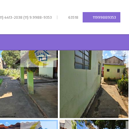
|
11999889353
11) 4413-2038 (11) 9.9988-9353
63518