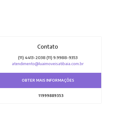
Contato
(11) 4413-2038 (11) 9.9988-9353
atendimento@luaimoveisatibaia.com.br
OBTER MAIS INFORMAÇÕES
11999889353