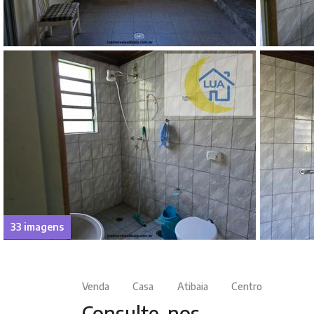
33 imagens
Venda
Casa
Atibaia
Centro
Consulte-nos