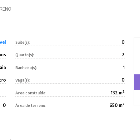
RRENO
vel
0
Suíte(s):
nos
2
Quarto(s):
aia
1
Banheiro(s):
tro
0
Vaga(s):
2
132 m
Área construída:
2
0
650 m
Área de terreno: